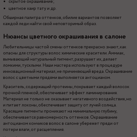
скрытое окрашивание;
цветное хаир тату и др.
Обширная палитра оттенков, обилие вариантов позволяет
каждой леди найти свой неповторимый образ.
Нюансы цветного окрашивания в салоне
Любительницы частой смены оттенков прекрасно знают, как
опасны для структуры волос химические красители. Аммиак,
вымывающий натуральный пигмент, разрушает их, делает
ломкими, тусклыми. Наши мастера используют в процедуре
инновационный материал, не причиняющий вреда. Окрашивание
волос с цветными прядями выполняется антоцианом.
Краситель, содержащий протеины, покрывает каждый волосок
прочной пленкой, обеспечивает эффект ламинирования.
Материал не только не оказывает негативного воздействия, но
и питает локоны, обеспечивает защиту от лучей солнца.
Красящие пигменты проникают на минимальную глубину,
обеспечивается равномерность оттенков. Окрашивание
антоцианом кончиков волос в салоне убережет пряди от
потери влаги, от расщепления.