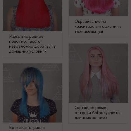
Окрашивание на
красителе антоцианин в
технике шатуш
Идеально ровное
полотно. Такого
невозможно добиться в
домашних условиях
Светло розовые
оттенки Anthocyanin на
длинных волосах
Вольфкат стрижка