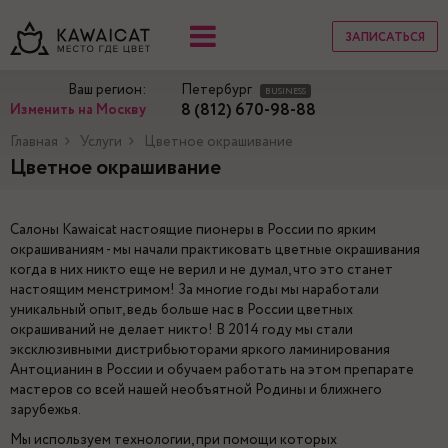
ЗАПИСАТЬСЯ
Ваш регион:
Петербург
BUSINESS
8 (812) 670-98-88
Изменить на Москву
Главная
Услуги
Цветное окрашивание
Цветное окрашивание
Салоны Kawaicat настоящие пионеры в России по ярким
окрашиваниям - мы начали практиковать цветные окрашивания
когда в них никто еще не верил и не думал, что это станет
настоящим менстримом! За многие годы мы наработали
уникальный опыт, ведь больше нас в России цветных
окрашиваний не делает никто! В 2014 году мы стали
эксклюзивными дистрибьюторами яркого ламинирования
Антоцианин в России и обучаем работать на этом препарате
мастеров со всей нашей необъятной Родины и ближнего
зарубежья.
Мы используем технологии, при помощи которых