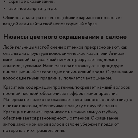
скрытое окрашивание;
цветное хаир тату и др.
Обширная палитра оттенков, обилие вариантов позволяет
каждой леди найти свой неповторимый образ.
Нюансы цветного окрашивания в салоне
Любительницы частой смены оттенков прекрасно знают, как
опасны для структуры волос химические красители. Аммиак,
вымывающий натуральный пигмент, разрушает их, делает
ломкими, тусклыми. Наши мастера используют в процедуре
инновационный материал, не причиняющий вреда. Окрашивание
волос с цветными прядями выполняется антоцианом.
Краситель, содержащий протеины, покрывает каждый волосок
прочной пленкой, обеспечивает эффект ламинирования.
Материал не только не оказывает негативного воздействия, но
и питает локоны, обеспечивает защиту от лучей солнца.
Красящие пигменты проникают на минимальную глубину,
обеспечивается равномерность оттенков. Окрашивание
антоцианом кончиков волос в салоне убережет пряди от
потери влаги, от расщепления.