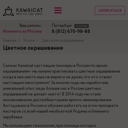
ЗАПИСАТЬСЯ
Ваш регион:
Петербург
BUSINESS
8 (812) 670-98-88
Изменить на Москву
Главная
Услуги
Цветное окрашивание
Цветное окрашивание
Салоны Kawaicat настоящие пионеры в России по ярким
окрашиваниям - мы начали практиковать цветные окрашивания
когда в них никто еще не верил и не думал, что это станет
настоящим менстримом! За многие годы мы наработали
уникальный опыт, ведь больше нас в России цветных
окрашиваний не делает никто! В 2014 году мы стали
эксклюзивными дистрибьюторами яркого ламинирования
Антоцианин в России и обучаем работать на этом препарате
мастеров со всей нашей необъятной Родины и ближнего
зарубежья.
Мы используем технологии, при помощи которых