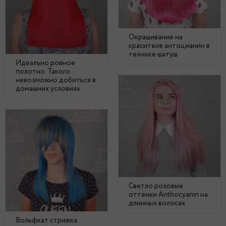
Окрашивание на
красителе антоцианин в
технике шатуш
Идеально ровное
полотно. Такого
невозможно добиться в
домашних условиях
Светло розовые
оттенки Anthocyanin на
длинных волосах
Вольфкат стрижка