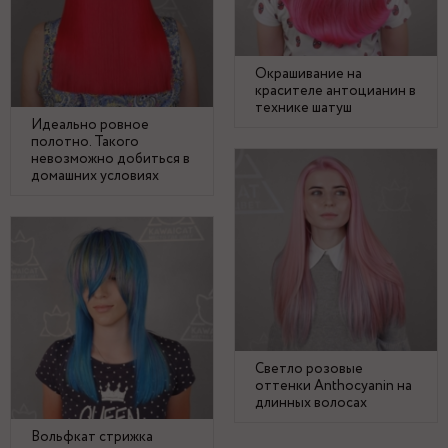
Окрашивание на
красителе антоцианин в
технике шатуш
Идеально ровное
полотно. Такого
невозможно добиться в
домашних условиях
Светло розовые
оттенки Anthocyanin на
длинных волосах
Вольфкат стрижка