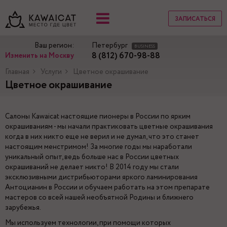
ЗАПИСАТЬСЯ
Ваш регион:
Петербург
BUSINESS
8 (812) 670-98-88
Изменить на Москву
Главная
Услуги
Цветное окрашивание
Цветное окрашивание
Салоны Kawaicat настоящие пионеры в России по ярким
окрашиваниям - мы начали практиковать цветные окрашивания
когда в них никто еще не верил и не думал, что это станет
настоящим менстримом! За многие годы мы наработали
уникальный опыт, ведь больше нас в России цветных
окрашиваний не делает никто! В 2014 году мы стали
эксклюзивными дистрибьюторами яркого ламинирования
Антоцианин в России и обучаем работать на этом препарате
мастеров со всей нашей необъятной Родины и ближнего
зарубежья.
Мы используем технологии, при помощи которых