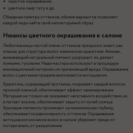
скрытое окрашивание;
цветное хаир тату и др.
Обширная палитра оттенков, обилие вариантов позволяет
каждой леди найти свой неповторимый образ.
Нюансы цветного окрашивания в салоне
Любительницы частой смены оттенков прекрасно знают, как
опасны для структуры волос химические красители. Аммиак,
вымывающий натуральный пигмент, разрушает их, делает
ломкими, тусклыми. Наши мастера используют в процедуре
инновационный материал, не причиняющий вреда. Окрашивание
волос с цветными прядями выполняется антоцианом.
Краситель, содержащий протеины, покрывает каждый волосок
прочной пленкой, обеспечивает эффект ламинирования.
Материал не только не оказывает негативного воздействия, но
и питает локоны, обеспечивает защиту от лучей солнца.
Красящие пигменты проникают на минимальную глубину,
обеспечивается равномерность оттенков. Окрашивание
антоцианом кончиков волос в салоне убережет пряди от
потери влаги, от расщепления.