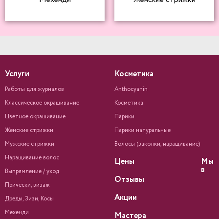
Услуги
Косметика
Работы для журналов
Anthocyanin
Классическое окрашивание
Косметика
Цветное окрашивание
Парики
Женские стрижки
Парики натуральные
Мужские стрижки
Волосы (заколки, наращивание)
Наращивание волос
Цены
Мы
в
Выпрямление / уход
Отзывы
Прически, визаж
Акции
Дреды, Зизи, Косы
Мехенди
Мастера