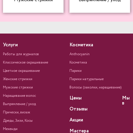
Услуги
Косметика
Работы для журналов
Anthocyanin
Классическое окрашивание
Косметика
Цветное окрашивание
Парики
Женские стрижки
Парики натуральные
Мужские стрижки
Волосы (заколки, наращивание)
Наращивание волос
Цены
Мы
в
Выпрямление / уход
Отзывы
Прически, визаж
Акции
Дреды, Зизи, Косы
Мехенди
Мастера