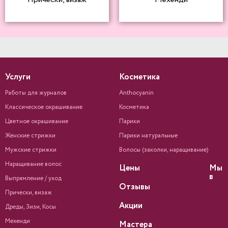
Услуги
Косметика
Работы для журналов
Anthocyanin
Классическое окрашивание
Косметика
Цветное окрашивание
Парики
Женские стрижки
Парики натуральные
Мужские стрижки
Волосы (заколки, наращивание)
Наращивание волос
Цены
Мы
в
Выпрямление / уход
Отзывы
Прически, визаж
Акции
Дреды, Зизи, Косы
Мехенди
Мастера