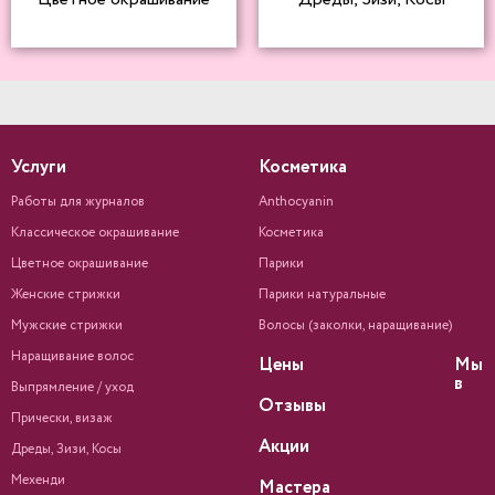
Услуги
Косметика
Работы для журналов
Anthocyanin
Классическое окрашивание
Косметика
Цветное окрашивание
Парики
Женские стрижки
Парики натуральные
Мужские стрижки
Волосы (заколки, наращивание)
Наращивание волос
Цены
Мы
в
Выпрямление / уход
Отзывы
Прически, визаж
Акции
Дреды, Зизи, Косы
Мехенди
Мастера