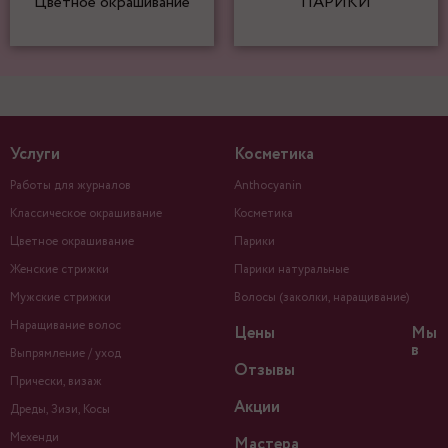
Цветное окрашивание
ПАРИКИ
Услуги
Косметика
Работы для журналов
Anthocyanin
Классическое окрашивание
Косметика
Цветное окрашивание
Парики
Женские стрижки
Парики натуральные
Мужские стрижки
Волосы (заколки, наращивание)
Наращивание волос
Цены
Мы
в
Выпрямление / уход
Отзывы
Прически, визаж
Акции
Дреды, Зизи, Косы
Мехенди
Мастера