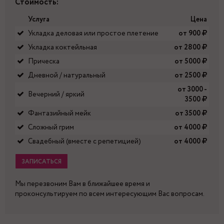
Стоимость:
Услуга
Цена
Укладка деловая или простое плетение
от 900
Укладка коктейльная
от 2800
Прическа
от 5000
Дневной / натуральный
от 2500
от 3000 -
Вечерний / яркий
3500
Фантазийный мейк
от 3500
Сложный грим
от 4000
Свадебный (вместе с репетицией)
от 4000
ЗАПИСАТЬСЯ
Мы перезвоним Вам в ближайшее время и
проконсультируем по всем интересующим Вас вопросам.