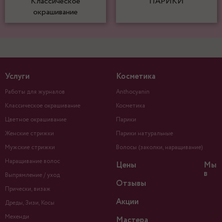
Классическое
ПАРИКИ
окрашивание
Услуги
Косметика
Работы для журналов
Anthocyanin
Классическое окрашивание
Косметика
Цветное окрашивание
Парики
Женские стрижки
Парики натуральные
Мужские стрижки
Волосы (заколки, наращивание)
Наращивание волос
Цены
Мы
в
Выпрямление / уход
Отзывы
Прически, визаж
Акции
Дреды, Зизи, Косы
Мехенди
Мастера