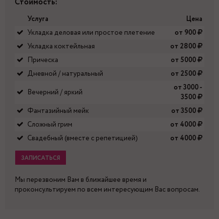
Стоимость:
Услуга
Цена
Укладка деловая или простое плетение
от 900
Укладка коктейльная
от 2800
Прическа
от 5000
Дневной / натуральный
от 2500
от 3000 -
Вечерний / яркий
3500
Фантазийный мейк
от 3500
Сложный грим
от 4000
Свадебный (вместе с репетицией)
от 4000
ЗАПИСАТЬСЯ
Мы перезвоним Вам в ближайшее время и
проконсультируем по всем интересующим Вас вопросам.