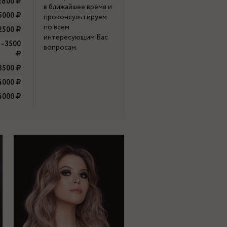
2800
в ближайшее время и
5000
проконсультируем
по всем
2500
интересующим Вас
 - 3500
вопросам.
 3500
4000
4000