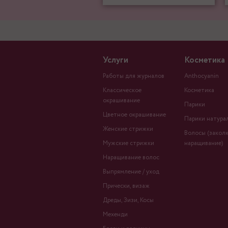
Услуги
Косметика
Работы для журналов
Anthocyanin
Классическое
Косметика
окрашивание
Парики
Цветное окрашивание
Парики натура
Женские стрижки
Волосы (заколк
Мужские стрижки
наращивание)
Наращивание волос
Выпрямление / уход
Прически, визаж
Дреды, Зизи, Косы
Мехенди