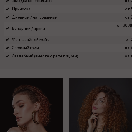
Укладка коктейльная
от 
Прическа
от 
Дневной / натуральный
от 
от 3000
Вечерний / яркий
Фантазийный мейк
от
Сложный грим
от 
Свадебный (вместе с репетицией)
от 