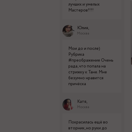
лучших и умелых
Мастеров!!!!
Юлия,
Москва
Мои до и после)
Рубрика
#преображение Очень
рада, что попала на
стрижку к Тане. Мне
безумно нравится
причёска
Катя,
Москва
Покрасилась ещё во
вторник, но руки до