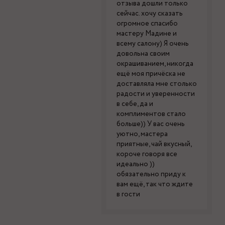
отзыва дошли только
сейчас. хочу сказать
огромное спасибо
мастеру Мадине и
всему салону) Я очень
довольна своим
окрашиванием, никогда
ещё моя причёска не
доставляла мне столько
радости и уверенности
в себе, да и
комплиментов стало
больше)) У вас очень
уютно, мастера
приятные, чай вкусный,
короче говоря все
идеально ))
обязательно приду к
вам ещё, так что ждите
в гости