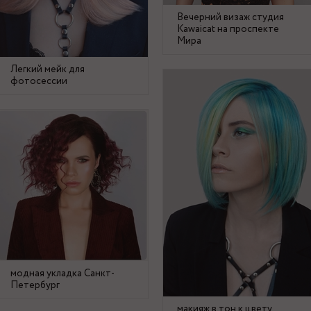
Вечерний визаж студия
Kawaicat на проспекте
Мира
Легкий мейк для
фотосессии
модная укладка Санкт-
Петербург
макияж в тон к цвету