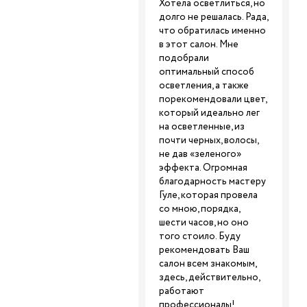
Хотела осветлиться, но
долго не решалась. Рада,
что обратилась именно
в этот салон. Мне
подобрали
оптимальный способ
осветления, а также
порекомендовали цвет,
который идеально лег
на осветленные, из
почти черных, волосы,
не дав «зеленого»
эффекта. Огромная
благодарность мастеру
Гуле, которая провела
со мною, порядка,
шести часов, но оно
того стоило. Буду
рекомендовать Ваш
салон всем знакомым,
здесь, действительно,
работают
профессионалы!