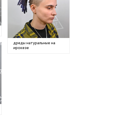
дреды натуральные на
ирокезе