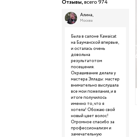
Отзывы,
всего 974
Алина,
Москва
Была в салоне Kawaicat
на Бауманской впервые,
и осталась очень
довольна
результатотом
посещения.
Окрашивание делала у
мастера Эллады: мастер
внимательно выслушала
все мои пожелания, и в
итоге получилось
именно то, что я
хотела! Обожаю свой
новый цвет волос!
Огромное спасибо за
профессионализм и
замечательную