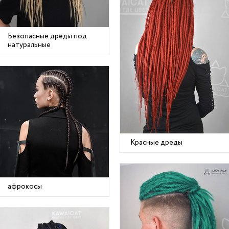
Безопасные дреды под
натуральные
Красные дреды
афрокосы