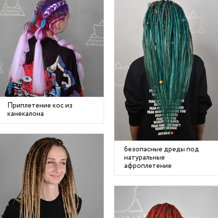
Приплетение кос из
канекалона
безопасные дреды под
натуральные
афроплетение