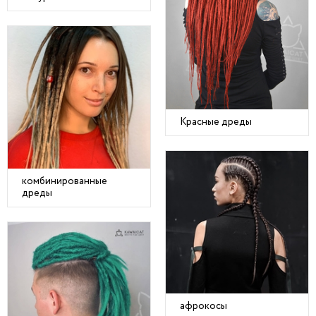
Красные дреды
комбинированные
дреды
афрокосы