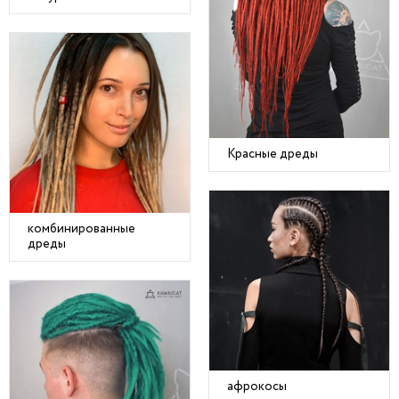
Красные дреды
комбинированные
дреды
афрокосы