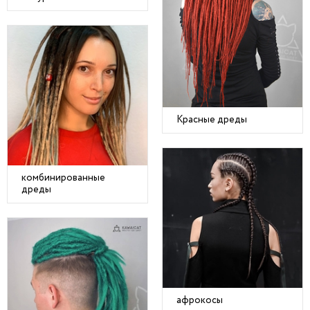
Красные дреды
комбинированные
дреды
афрокосы