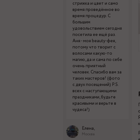
стрижка и цвет и само
время проведённое во
время процедур. С
большим
удовольствием сегодня
посетила ее ещё раз.
Аня - моя beauty-фея,
потому что творит с
волосами какую-то
магию, да и сама по себе
очень приятный
человек. Спасибо вам за
таких мастеров! (фото
с двух посещений) P.S.
всех с наступающими
праздниками, будьте
красивыми и верьте в
чудеса!)
Елена,
Москва