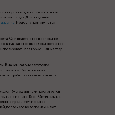
абота производится только с ними.
 около 1 года. Для придания
ашивание
. Недостатком является
вета. Они вплетаются в волосы, не
ле снятия заготовок волосы остаются
 использовать повторно. Наш мастер
см. В нашем салоне заготовки
я. Они могут быть прямыми,
 волос работа занимает 2-4 часа.
калон, благодаря чему достигается
а быть не меньше 15 см. Оптимальным
венные пряди, тем меньшее
ей, после чего волоски начинают