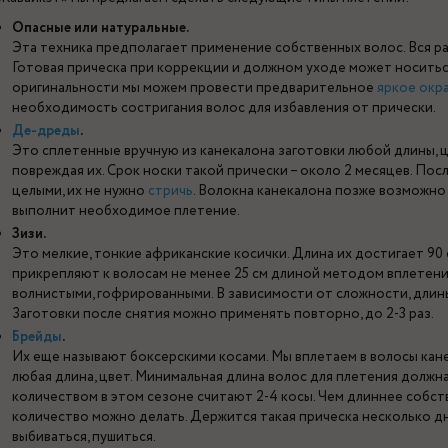
Опасные или натуральные.
Эта техника предполагает применение собственных волос. Вся р
Готовая прическа при коррекции и должном уходе может носиться
оригинальности мы можем провести предварительное
яркое окр
необходимость состригания волос для избавления от прически.
Де-дреды
.
Это сплетенные вручную из канекалона заготовки любой длины, ц
повреждая их. Срок носки такой прически – около 2 месяцев. Пос
целыми, их не нужно
стричь
. Волокна канекалона позже возможно
выполнит необходимое плетение.
Зизи.
Это мелкие, тонкие африканские косички. Длина их достигает 90 
прикрепляют к волосам не менее 25 см длиной методом вплетени
волнистыми, гофрированными. В зависимости от сложности, длины
Заготовки после снятия можно применять повторно, до 2-3 раз.
Брейды
.
Их еще называют боксерскими косами. Мы вплетаем в волосы кане
любая длина, цвет. Минимальная длина волос для плетения должн
количеством в этом сезоне считают 2-4 косы. Чем длиннее собст
количество можно делать. Держится такая прическа несколько дн
выбиваться, пушиться.