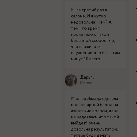
Была третий раз в
салоне. И я жутко
недовольна! Чем? А
тем что время
пролетело с такой
бешанной скоростью,
что сложилось
ощущение, что была там
минут 10 всего!
Дарья,
Москва
Мастер Эллада сделала
мне шикарный блонд на
азиатские волосы, даже
не надеялась, что такой
выйдет! очень
довольна результатом,
теперь буду делать