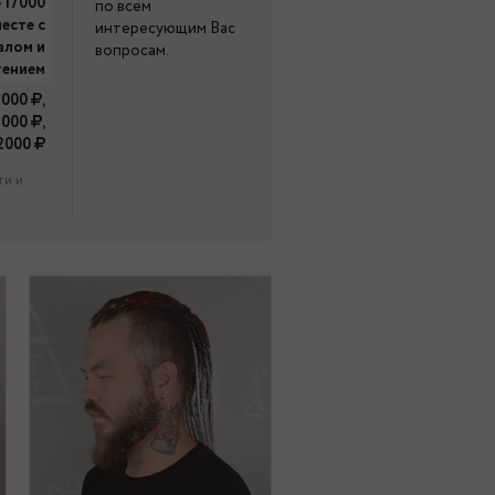
- 17000
по всем
есте с
интересующим Вас
алом и
вопросам.
тением
4000
,
 7000
,
12000
ти и