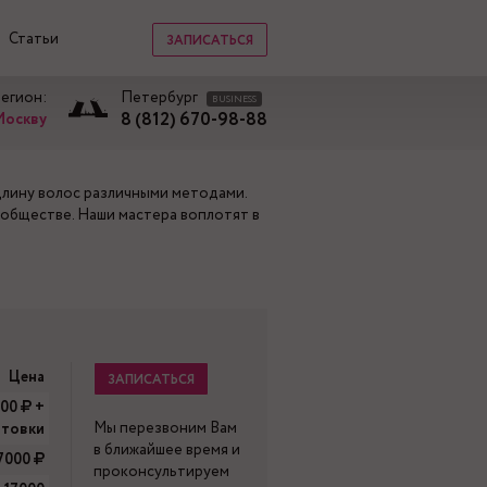
Статьи
ЗАПИСАТЬСЯ
регион:
Петербург
BUSINESS
8 (812) 670-98-88
Москву
длину волос различными методами.
 обществе. Наши мастера воплотят в
Цена
ЗАПИСАТЬСЯ
000
+
Мы перезвоним Вам
отовки
в ближайшее время и
7000
проконсультируем