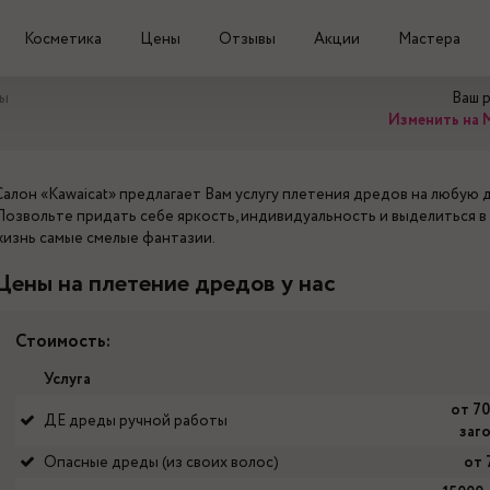
Косметика
Цены
Отзывы
Акции
Мастера
сы
Ваш 
Изменить на 
Салон «Kawaicat» предлагает Вам услугу плетения дредов на любую 
Позвольте придать себе яркость, индивидуальность и выделиться в
жизнь самые смелые фантазии.
Цены на плетение дредов у нас
Стоимость:
Услуга
от 7
ДЕ дреды ручной работы
заг
Опасные дреды (из своих волос)
от 