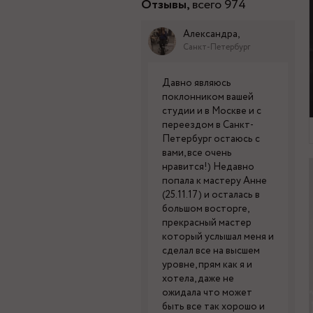
Отзывы,
всего 974
Александра,
Санкт-Петербург
Давно являюсь
поклонником вашей
студии и в Москве и с
переездом в Санкт-
Петербург остаюсь с
вами, все очень
нравится!) Недавно
попала к мастеру Анне
(25.11.17) и осталась в
большом восторге,
прекрасный мастер
который услышал меня и
сделал все на высшем
уровне, прям как я и
хотела, даже не
ожидала что может
быть все так хорошо и