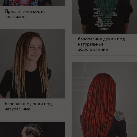
Приплетение кос из
канекалона
безопасные дреды под
натуральные
афроплетение
Безопасные дреды под
натуральные