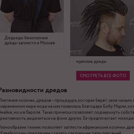
Дедреды безопасные
дреды заплести в Москве
мужские дреды
СМОТРЕТЬ ВСЕ ФОТО
Разновидности дредов
Плетение косичек, дредов – процедура, которая берет свое начало 
современном мире мода на них появилась благодаря Бобу Марли, ко
Ямайке, но и в Европе. Такая прическа позволяет подчеркнуть собс
креативность, выделиться на фоне других. Ее предпочитает молодеж
Разнообразие техник позволяет заплести африканские косички, дре
«Кавайкэт» мы предлагаем сделать следующие типы плетений: