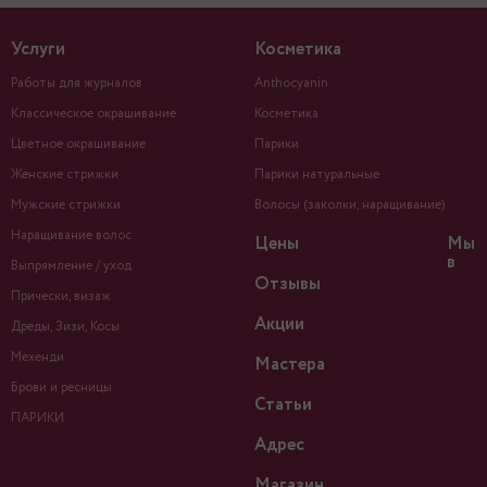
Услуги
Косметика
Работы для журналов
Anthocyanin
Классическое окрашивание
Косметика
Цветное окрашивание
Парики
Женские стрижки
Парики натуральные
Мужские стрижки
Волосы (заколки, наращивание)
Наращивание волос
Цены
Мы
в
Выпрямление / уход
Отзывы
Прически, визаж
Акции
Дреды, Зизи, Косы
Мехенди
Мастера
Брови и ресницы
Статьи
ПАРИКИ
Адрес
Магазин