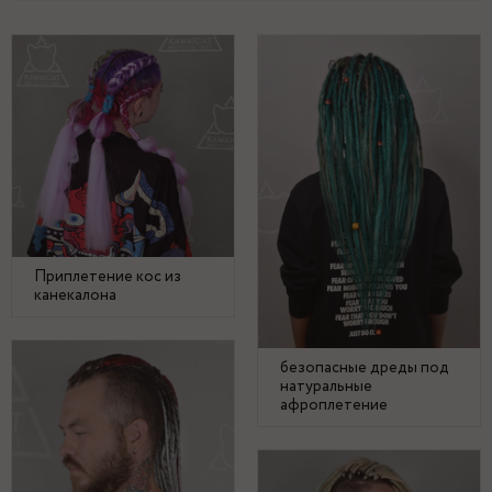
Приплетение кос из
канекалона
безопасные дреды под
натуральные
афроплетение