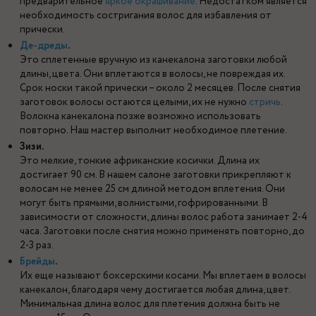
предварительное
яркое окрашивание
. Недостатком является
необходимость состригания волос для избавления от
прически.
Де-дреды
.
Это сплетенные вручную из канекалона заготовки любой
длины, цвета. Они вплетаются в волосы, не повреждая их.
Срок носки такой прически – около 2 месяцев. После снятия
заготовок волосы остаются целыми, их не нужно
стричь
.
Волокна канекалона позже возможно использовать
повторно. Наш мастер выполнит необходимое плетение.
Зизи.
Это мелкие, тонкие африканские косички. Длина их
достигает 90 см. В нашем салоне заготовки прикрепляют к
волосам не менее 25 см длиной методом вплетения. Они
могут быть прямыми, волнистыми, гофрированными. В
зависимости от сложности, длины волос работа занимает 2-4
часа. Заготовки после снятия можно применять повторно, до
2-3 раз.
Брейды
.
Их еще называют боксерскими косами. Мы вплетаем в волосы
канекалон, благодаря чему достигается любая длина, цвет.
Минимальная длина волос для плетения должна быть не