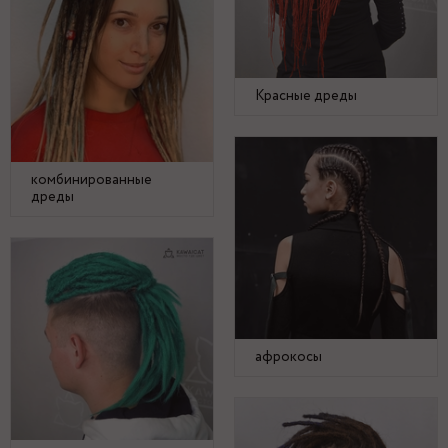
Красные дреды
комбинированные
дреды
афрокосы