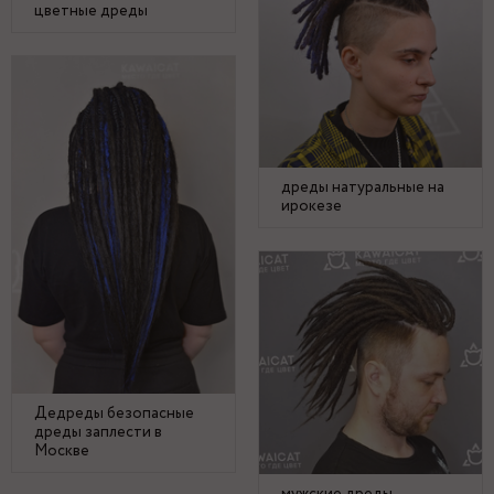
цветные дреды
дреды натуральные на
ирокезе
Дедреды безопасные
дреды заплести в
Москве