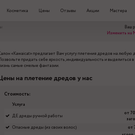
Косметика
Цены
Отзывы
Акции
Мастера
сы
Ваш 
Изменить на 
Салон «Kawaicat» предлагает Вам услугу плетения дредов на любую 
Позвольте придать себе яркость, индивидуальность и выделиться в
жизнь самые смелые фантазии.
Цены на плетение дредов у нас
Стоимость:
Услуга
от 7
ДЕ дреды ручной работы
заг
Опасные дреды (из своих волос)
от 