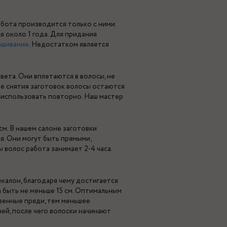
абота производится только с ними.
 около 1 года. Для придания
ашивание
. Недостатком является
вета. Они вплетаются в волосы, не
ле снятия заготовок волосы остаются
 использовать повторно. Наш мастер
см. В нашем салоне заготовки
я. Они могут быть прямыми,
 волос работа занимает 2-4 часа.
калон, благодаря чему достигается
а быть не меньше 15 см. Оптимальным
венные пряди, тем меньшее
ей, после чего волоски начинают