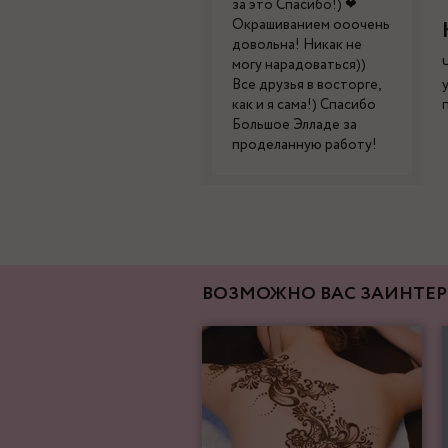
за это Спасибо!) ❤
Окрашиванием ооочень
довольна! Никак не
могу нарадоваться))
Все друзья в восторге,
как и я сама!) Спасибо
Большое Элладе за
проделанную работу!
ВОЗМОЖНО ВАС ЗАИНТЕР