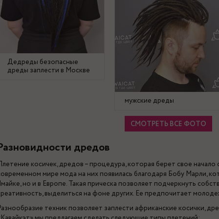
Дедреды безопасные
дреды заплести в Москве
мужские дреды
СМОТРЕТЬ ВСЕ ФОТО
Разновидности дредов
Плетение косичек, дредов – процедура, которая берет свое начало 
современном мире мода на них появилась благодаря Бобу Марли, ко
Ямайке, но и в Европе. Такая прическа позволяет подчеркнуть собс
креативность, выделиться на фоне других. Ее предпочитает молодеж
Разнообразие техник позволяет заплести африканские косички, дре
«Кавайкэт» мы предлагаем сделать следующие типы плетений: