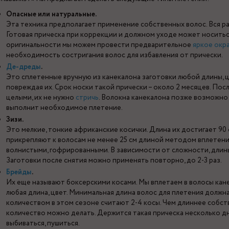
Опасные или натуральные.
Эта техника предполагает применение собственных волос. Вся р
Готовая прическа при коррекции и должном уходе может носиться
оригинальности мы можем провести предварительное
яркое окр
необходимость состригания волос для избавления от прически.
Де-дреды
.
Это сплетенные вручную из канекалона заготовки любой длины, ц
повреждая их. Срок носки такой прически – около 2 месяцев. Пос
целыми, их не нужно
стричь
. Волокна канекалона позже возможно
выполнит необходимое плетение.
Зизи.
Это мелкие, тонкие африканские косички. Длина их достигает 90 
прикрепляют к волосам не менее 25 см длиной методом вплетени
волнистыми, гофрированными. В зависимости от сложности, длины
Заготовки после снятия можно применять повторно, до 2-3 раз.
Брейды
.
Их еще называют боксерскими косами. Мы вплетаем в волосы кане
любая длина, цвет. Минимальная длина волос для плетения должн
количеством в этом сезоне считают 2-4 косы. Чем длиннее собст
количество можно делать. Держится такая прическа несколько дн
выбиваться, пушиться.