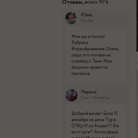
Отзывы,
всего 974
Юлия,
Москва
Мои до и после)
Рубрика
#преображение Очень
рада, что попала на
стрижку к Тане. Мне
безумно нравится
причёска
Марина,
Санкт-Петербург
Добрый вечер! Была 11
декабря на день Tigi в
СПб)) И оу бодже!!! Я в
восторге!! Атмосфера