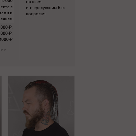
- 17000
по всем
есте с
интересующим Вас
алом и
вопросам.
тением
4000
,
 7000
,
12000
ти и