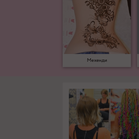
Мехенди