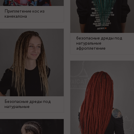
Приплетение кос из
канекалона
безопасные дреды под
натуральные
афроплетение
Безопасные дреды под
натуральные