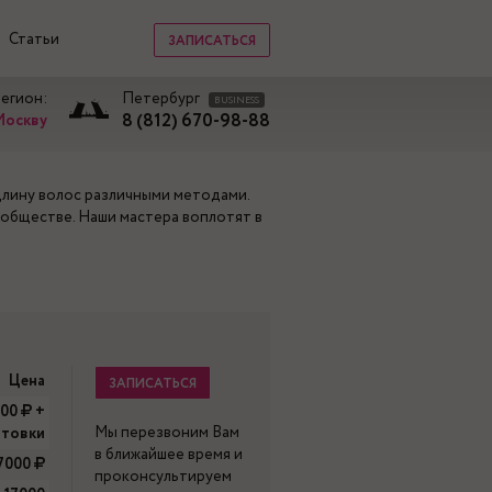
Статьи
ЗАПИСАТЬСЯ
регион:
Петербург
BUSINESS
8 (812) 670-98-88
Москву
длину волос различными методами.
 обществе. Наши мастера воплотят в
Цена
ЗАПИСАТЬСЯ
000
+
Мы перезвоним Вам
отовки
в ближайшее время и
7000
проконсультируем