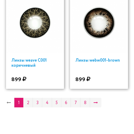
Линзы weave C001
Линзы webw001-brown
коричневый
899
899
1
2
3
4
5
6
7
8