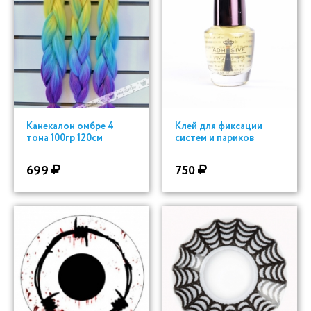
Канекалон омбре 4
Клей для фиксации
тона 100гр 120см
систем и париков
699
750