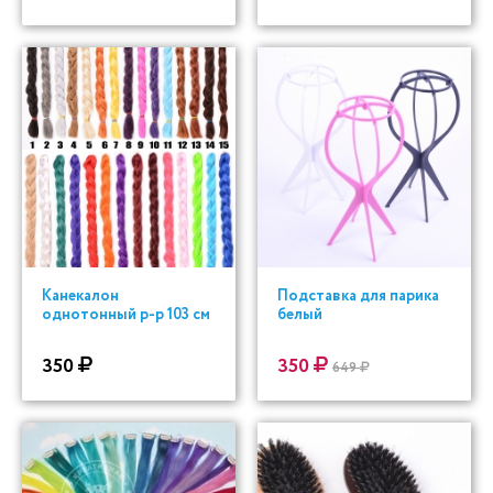
Канекалон
Подставка для парика
однотонный р-р 103 см
белый
350
350
649