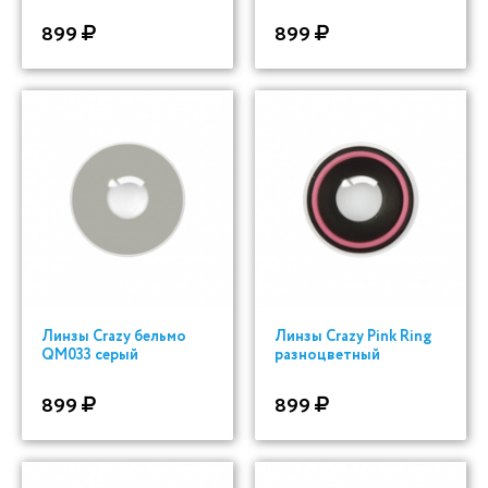
899
899
Линзы Crazy бельмо
Линзы Crazy Pink Ring
QM033 серый
разноцветный
899
899