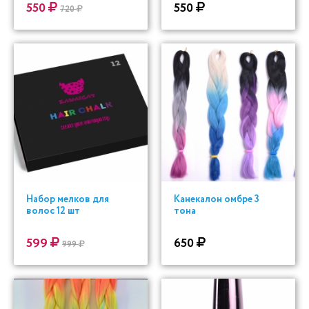
550
550
720
Набор мелков для
Канекалон омбре 3
волос 12 шт
тона
599
650
999