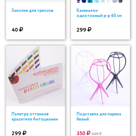
Заколки для трессов
Канекалон
однотонный р-р 60 см
40
299
Палитра оттенков
Подставка для парика
красителя Антоцианин
белый
299
350
649