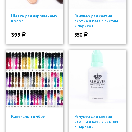
Щетка для нарощенных
Ремувер для снятия
волос
скотча и клея с систем
и париков
399
550
Канекалон омбре
Ремувер для снятия
скотча и клея с систем
и париков