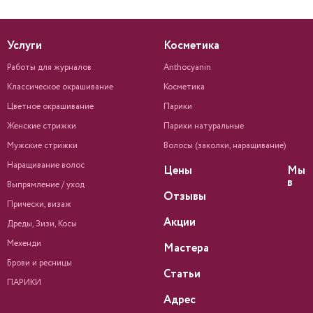
Услуги
Косметика
Работы для журналов
Anthocyanin
Классическое окрашивание
Косметика
Цветное окрашивание
Парики
Женские стрижки
Парики натуральные
Мужские стрижки
Волосы (заколки, наращивание)
Наращивание волос
Цены
Мы
в
Выпрямление / уход
Отзывы
Прически, визаж
Акции
Дреды, Зизи, Косы
Мехенди
Мастера
Брови и ресницы
Статьи
ПАРИКИ
Адрес