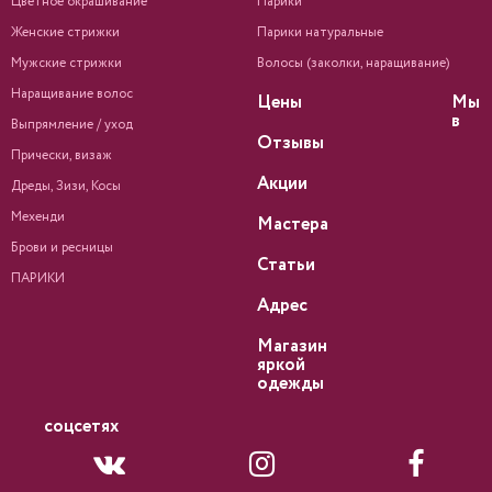
Цветное окрашивание
Парики
Женские стрижки
Парики натуральные
Мужские стрижки
Волосы (заколки, наращивание)
Наращивание волос
Цены
Мы
в
Выпрямление / уход
Отзывы
Прически, визаж
Акции
Дреды, Зизи, Косы
Мехенди
Мастера
Брови и ресницы
Статьи
ПАРИКИ
Адрес
Магазин
яркой
одежды
соцсетях