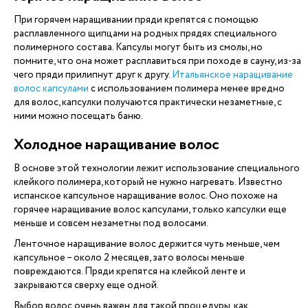
При горячем наращивании пряди крепятся с помощью
расплавленного щипцами на родных прядях специального
полимерного состава. Капсулы могут быть из смолы, но
помните, что она может расплавиться при походе в сауну, из-за
чего пряди прилипнут друг к другу.
Итальянское наращивание
волос капсулами
с использованием полимера менее вредно
для волос, капсулки получаются практически незаметные, с
ними можно посещать баню.
Холодное наращивание волос
В основе этой технологии лежит использование специального
клейкого полимера, который не нужно нагревать. Известно
испанское капсульное наращивание волос. Оно похоже на
горячее наращивание волос капсулами, только капсулки еще
меньше и совсем незаметны под волосами.
Ленточное наращивание волос держится чуть меньше, чем
капсульное – около 2 месяцев, зато волосы меньше
повреждаются. Пряди крепятся на клейкой ленте и
закрываются сверху еще одной.
Выбор волос очень важен для такой процедуры, как