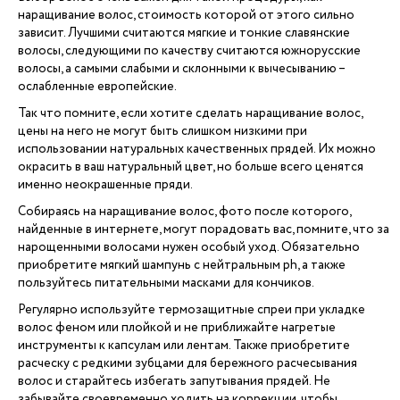
наращивание волос, стоимость которой от этого сильно
зависит. Лучшими считаются мягкие и тонкие славянские
волосы, следующими по качеству считаются южнорусские
волосы, а самыми слабыми и склонными к вычесыванию –
ослабленные европейские.
Так что помните, если хотите сделать наращивание волос,
цены на него не могут быть слишком низкими при
использовании натуральных качественных прядей. Их можно
окрасить в ваш натуральный цвет, но больше всего ценятся
именно неокрашенные пряди.
Собираясь на наращивание волос, фото после которого,
найденные в интернете, могут порадовать вас, помните, что за
нарощенными волосами нужен особый уход. Обязательно
приобретите мягкий шампунь с нейтральным ph, а также
пользуйтесь питательными масками для кончиков.
Регулярно используйте термозащитные спреи при укладке
волос феном или плойкой и не приближайте нагретые
инструменты к капсулам или лентам. Также приобретите
расческу с редкими зубцами для бережного расчесывания
волос и старайтесь избегать запутывания прядей. Не
забывайте своевременно ходить на коррекции, чтобы