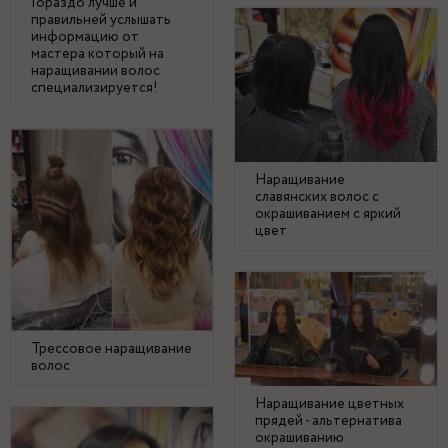
Гораздо лучше и
правильней услышать
информацию от
мастера который на
наращивании волос
специализируется!
Наращивание
славянских волос с
окрашиванием с яркий
цвет
Трессовое наращивание
волос
Наращивание цветных
прядей - альтернатива
окрашиванию