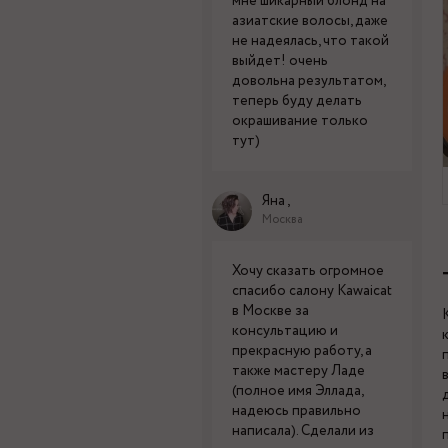
мне шикарный блонд на
азиатские волосы, даже
не надеялась, что такой
выйдет! очень
довольна результатом,
теперь буду делать
окрашивание только
тут)
Яна ,
Москва
Хочу сказать огромное
спасибо салону Kawaicat
в Москве за
консультацию и
прекрасную работу, а
также мастеру Ладе
(полное имя Эллада,
надеюсь правильно
написала). Сделали из