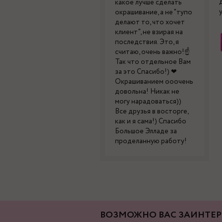
какое лучше сделать
окрашивание, а не "тупо
делают то, что хочет
клиент", не взирая на
последствия. Это, я
считаю, очень важно!☝
Так что отдельное Вам
за это Спасибо!) ❤
Окрашиванием ооочень
довольна! Никак не
могу нарадоваться))
Все друзья в восторге,
как и я сама!) Спасибо
Большое Элладе за
проделанную работу!
ВОЗМОЖНО ВАС ЗАИНТЕР