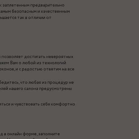
 к заплетенным предварительно
 самым безопасным и качественным
ьшается так в отличии от
в позволяет достигать невероятных
ажем Вам о любой из технологий
конов, и с радостью ответим на все
бедитесь, что любая из процедур не
елей нашего салона предусмотрены
иться и чувствовать себя комфортно
од в онлайн форме, заполните