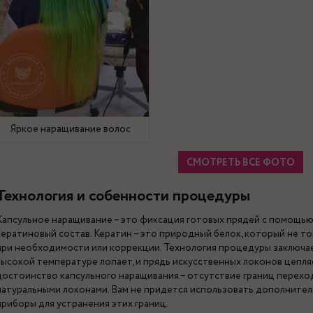
Яркое наращивание волос
СМОТРЕТЬ ВСЕ ФОТО
Технология и собенности процедуры
Капсульное наращивание – это фиксация готовых прядей с помощь
кератиновый состав. Кератин – это природный белок, который не то
при необходимости или коррекции. Технология процедуры заключает
высокой температуре лопает, и прядь искусственных локонов цепляе
достоинство капсульного наращивания – отсутствие границ перех
натуральными локонами. Вам не придется использовать дополнител
приборы для устранения этих границ.