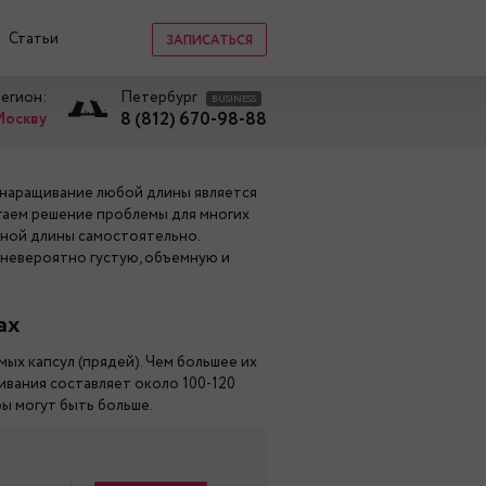
Статьи
ЗАПИСАТЬСЯ
регион:
Петербург
BUSINESS
8 (812) 670-98-88
Москву
 наращивание любой длины является
гаем решение проблемы для многих
жной длины самостоятельно.
и невероятно густую, объемную и
ах
х капсул (прядей). Чем большее их
ивания составляет около 100-120
ры могут быть больше.