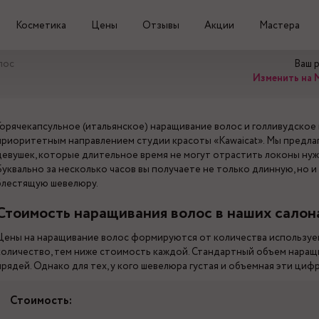
Косметика
Цены
Отзывы
Акции
Мастера
лос
Ваш 
Изменить на 
Горячекапсульное (итальянское) наращивание волос и голливудское
приоритетным направлением студии красоты «Kawaicat». Мы предла
девушек, которые длительное время не могут отрастить локоны ну
Буквально за несколько часов вы получаете не только длинную, но 
блестящую шевелюру.
Стоимость наращивания волос в наших салон
Цены на наращивание волос формируются от количества используемы
количество, тем ниже стоимость каждой. Стандартный объем наращ
прядей. Однако для тех, у кого шевелюра густая и объемная эти циф
Стоимость: