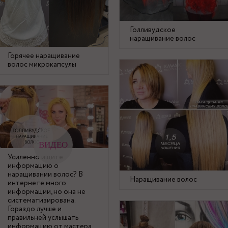
Голливудское
наращивание волос
Горячее наращивание
волос микрокапсулы
Усиленно ищите
информацию о
наращивании волос? В
Наращивание волос
интернете много
информации, но она не
систематизирована.
Гораздо лучше и
правильней услышать
информацию от мастера