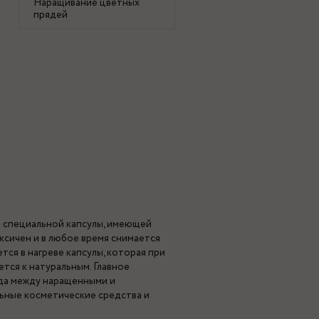
Наращивание цветных
прядей
ю специальной капсулы, имеющей
ксичен и в любое время снимается
ся в нагреве капсулы, которая при
тся к натуральным. Главное
ода между наращенными и
ьные косметические средства и