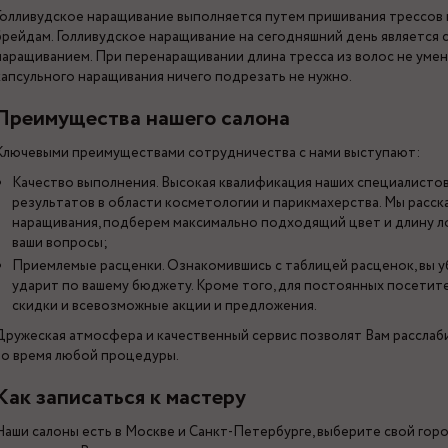
Голливудское наращивание выполняется путем пришивания трессов
брейдам. Голливудское наращивание на сегодняшний день является
наращиванием. При перенаращивании длина тресса из волос не умен
капсульного наращивания ничего подрезать не нужно.
Преимущества нашего салона
Ключевыми преимуществами сотрудничества с нами выступают:
Качество выполнения. Высокая квалификация наших специалисто
результатов в области косметологии и парикмахерства. Мы расск
наращивания, подберем максимально подходящий цвет и длину ло
ваши вопросы;
Приемлемые расценки. Ознакомившись с таблицей расценок, вы у
ударит по вашему бюджету. Кроме того, для постоянных посетит
скидки и всевозможные акции и предложения.
Дружеская атмосфера и качественный сервис позволят Вам расслаб
во время любой процедуры.
Как записаться к мастеру
Наши салоны есть в Москве и Санкт-Петербурге, выберите свой гор