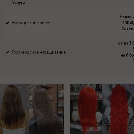
Услуга
Наращ
Наращивание волос
100
Сняти
от на 3
Голливудское наращивание
на 6 б