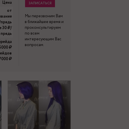
Цена
ЗАПИСАТЬСЯ
от
Мы перезвоним Вам
ивание
в ближайшее время и
/прядь
проконсультируем
е 30
/
по всем
прядь
интересующим Вас
 брейда
вопросам.
5000
рейдов
7000